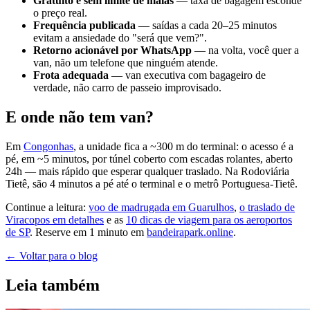
Gratuito e sem limite de malas
— taxa de bagagem esconde
o preço real.
Frequência publicada
— saídas a cada 20–25 minutos
evitam a ansiedade do "será que vem?".
Retorno acionável por WhatsApp
— na volta, você quer a
van, não um telefone que ninguém atende.
Frota adequada
— van executiva com bagageiro de
verdade, não carro de passeio improvisado.
E onde não tem van?
Em
Congonhas
, a unidade fica a ~300 m do terminal: o acesso é a
pé, em ~5 minutos, por túnel coberto com escadas rolantes, aberto
24h — mais rápido que esperar qualquer traslado. Na Rodoviária
Tietê, são 4 minutos a pé até o terminal e o metrô Portuguesa-Tietê.
Continue a leitura:
voo de madrugada em Guarulhos
,
o traslado de
Viracopos em detalhes
e as
10 dicas de viagem para os aeroportos
de SP
. Reserve em 1 minuto em
bandeirapark.online
.
←
Voltar para o blog
Leia também