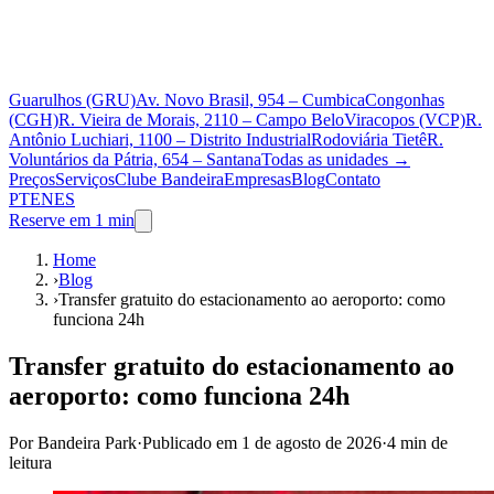
Guarulhos (GRU)
Av. Novo Brasil, 954 – Cumbica
Congonhas
(CGH)
R. Vieira de Morais, 2110 – Campo Belo
Viracopos (VCP)
R.
Antônio Luchiari, 1100 – Distrito Industrial
Rodoviária Tietê
R.
Voluntários da Pátria, 654 – Santana
Todas as unidades
→
Preços
Serviços
Clube Bandeira
Empresas
Blog
Contato
PT
EN
ES
Reserve em 1 min
Home
›
Blog
›
Transfer gratuito do estacionamento ao aeroporto: como
funciona 24h
Transfer gratuito do estacionamento ao
aeroporto: como funciona 24h
Por Bandeira Park
·
Publicado em
1 de agosto de 2026
·
4 min de
leitura