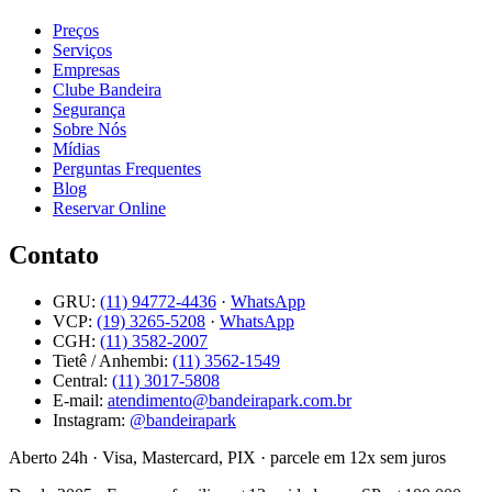
Preços
Serviços
Empresas
Clube Bandeira
Segurança
Sobre Nós
Mídias
Perguntas Frequentes
Blog
Reservar Online
Contato
GRU:
(11) 94772-4436
·
WhatsApp
VCP:
(19) 3265-5208
·
WhatsApp
CGH:
(11) 3582-2007
Tietê / Anhembi:
(11) 3562-1549
Central
:
(11) 3017-5808
E-mail
:
atendimento@bandeirapark.com.br
Instagram:
@bandeirapark
Aberto 24h · Visa, Mastercard, PIX · parcele em 12x sem juros