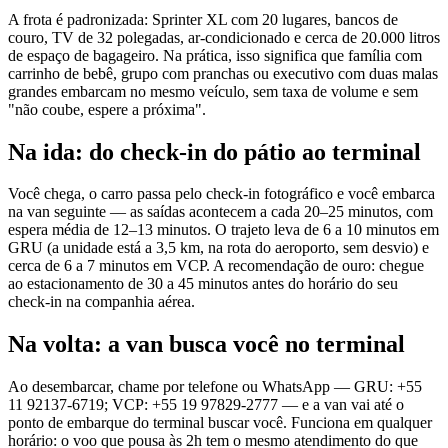
A frota é padronizada: Sprinter XL com 20 lugares, bancos de
couro, TV de 32 polegadas, ar-condicionado e cerca de 20.000 litros
de espaço de bagageiro. Na prática, isso significa que família com
carrinho de bebê, grupo com pranchas ou executivo com duas malas
grandes embarcam no mesmo veículo, sem taxa de volume e sem
"não coube, espere a próxima".
Na ida: do check-in do pátio ao terminal
Você chega, o carro passa pelo check-in fotográfico e você embarca
na van seguinte — as saídas acontecem a cada 20–25 minutos, com
espera média de 12–13 minutos. O trajeto leva de 6 a 10 minutos em
GRU (a unidade está a 3,5 km, na rota do aeroporto, sem desvio) e
cerca de 6 a 7 minutos em VCP. A recomendação de ouro: chegue
ao estacionamento de 30 a 45 minutos antes do horário do seu
check-in na companhia aérea.
Na volta: a van busca você no terminal
Ao desembarcar, chame por telefone ou WhatsApp — GRU: +55
11 92137-6719; VCP: +55 19 97829-2777 — e a van vai até o
ponto de embarque do terminal buscar você. Funciona em qualquer
horário: o voo que pousa às 2h tem o mesmo atendimento do que