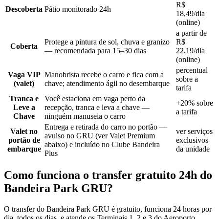
R$
Descoberta
Pátio monitorado 24h
18,49/dia
(online)
a partir de
Protege a pintura de sol, chuva e granizo
R$
Coberta
— recomendada para 15–30 dias
22,19/dia
(online)
percentual
Vaga VIP
Manobrista recebe o carro e fica com a
sobre a
(valet)
chave; atendimento ágil no desembarque
tarifa
Tranca e
Você estaciona em vaga perto da
+20% sobre
Leve a
recepção, tranca e leva a chave —
a tarifa
Chave
ninguém manuseia o carro
Entrega e retirada do carro no portão —
Valet no
ver serviços
avulso no GRU (ver Valet Premium
portão de
exclusivos
abaixo) e incluído no Clube Bandeira
embarque
da unidade
Plus
Como funciona o transfer gratuito 24h do
Bandeira Park GRU?
O transfer do Bandeira Park GRU é gratuito, funciona 24 horas por
dia, todos os dias, e atende os Terminais 1, 2 e 3 do Aeroporto