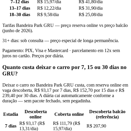
7–12 dias
R$ 15,97/dia
R$ 41,80/dia
13–17 dias
R$ 12,22/dia
R$ 31,90/dia
18–30 dias
R$ 9,58/dia
R$ 25,08/dia
Tarifas Bandeira Park GRU — preço reserva online vs preço balcão
(junho de 2026).
31+ dias: sob consulta — preço especial de longa permanência.
Pagamento: PIX, Visa e Mastercard · parcelamento em 12x sem
juros no cartão. Preços por diária.
Quanto custa deixar o carro por 7, 15 ou 30 dias no
GRU?
Deixar o carro no Bandeira Park GRU custa, com reserva online em
vaga descoberta, R$ 93,17 por 7 dias, R$ 152,70 por 15 dias e R$
239,40 por 30 dias. A diária cai automaticamente conforme a
duração — sem pacote fechado, sem pegadinha.
Descoberta
Descoberta balcão
Estadia
Coberta online
online
(referência)
R$ 93,17 (R$
R$ 111,79 (R$
7 dias
R$ 207,90
13,31/dia)
15,97/dia)