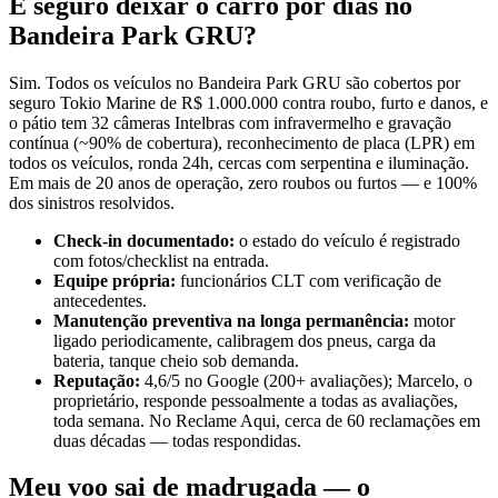
É seguro deixar o carro por dias no
Bandeira Park GRU?
Sim. Todos os veículos no Bandeira Park GRU são cobertos por
seguro Tokio Marine de R$ 1.000.000 contra roubo, furto e danos, e
o pátio tem 32 câmeras Intelbras com infravermelho e gravação
contínua (~90% de cobertura), reconhecimento de placa (LPR) em
todos os veículos, ronda 24h, cercas com serpentina e iluminação.
Em mais de 20 anos de operação, zero roubos ou furtos — e 100%
dos sinistros resolvidos.
Check-in documentado:
o estado do veículo é registrado
com fotos/checklist na entrada.
Equipe própria:
funcionários CLT com verificação de
antecedentes.
Manutenção preventiva na longa permanência:
motor
ligado periodicamente, calibragem dos pneus, carga da
bateria, tanque cheio sob demanda.
Reputação:
4,6/5 no Google (200+ avaliações); Marcelo, o
proprietário, responde pessoalmente a todas as avaliações,
toda semana. No Reclame Aqui, cerca de 60 reclamações em
duas décadas — todas respondidas.
Meu voo sai de madrugada — o