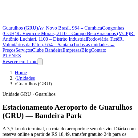
Guarulhos (GRU)
Av. Novo Brasil, 954 – Cumbica
Congonhas
(CGH)
R. Vieira de Morais, 2110 – Campo Belo
Viracopos (VCP)
R.
Antônio Luchiari, 1100 – Distrito Industrial
Rodoviária Tietê
R.
Voluntários da Pátria, 654 – Santana
Todas as unidades
→
Preços
Serviços
Clube Bandeira
Empresas
Blog
Contato
PT
EN
ES
Reserve em 1 min
Home
›
Unidades
›
Guarulhos (GRU)
Unidade GRU · Guarulhos
Estacionamento Aeroporto de Guarulhos
(GRU) — Bandeira Park
A 3,5 km do terminal, na rota do aeroporto e sem desvio. Diária com
reserva online a partir de R$ 18,49, transfer gratuito 24h para os