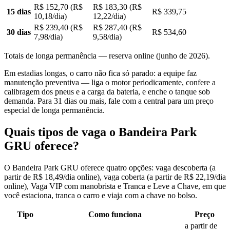
R$ 152,70 (R$
R$ 183,30 (R$
15 dias
R$ 339,75
10,18/dia)
12,22/dia)
R$ 239,40 (R$
R$ 287,40 (R$
30 dias
R$ 534,60
7,98/dia)
9,58/dia)
Totais de longa permanência — reserva online (junho de 2026).
Em estadias longas, o carro não fica só parado: a equipe faz
manutenção preventiva — liga o motor periodicamente, confere a
calibragem dos pneus e a carga da bateria, e enche o tanque sob
demanda. Para 31 dias ou mais, fale com a central para um preço
especial de longa permanência.
Quais tipos de vaga o Bandeira Park
GRU oferece?
O Bandeira Park GRU oferece quatro opções: vaga descoberta (a
partir de R$ 18,49/dia online), vaga coberta (a partir de R$ 22,19/dia
online), Vaga VIP com manobrista e Tranca e Leve a Chave, em que
você estaciona, tranca o carro e viaja com a chave no bolso.
Tipo
Como funciona
Preço
a partir de