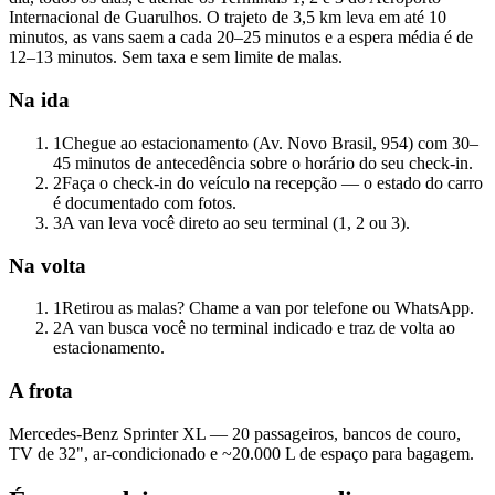
Internacional de Guarulhos. O trajeto de 3,5 km leva em até 10
minutos, as vans saem a cada 20–25 minutos e a espera média é de
12–13 minutos. Sem taxa e sem limite de malas.
Na ida
1
Chegue ao estacionamento (Av. Novo Brasil, 954) com 30–
45 minutos de antecedência sobre o horário do seu check-in.
2
Faça o check-in do veículo na recepção — o estado do carro
é documentado com fotos.
3
A van leva você direto ao seu terminal (1, 2 ou 3).
Na volta
1
Retirou as malas? Chame a van por telefone ou WhatsApp.
2
A van busca você no terminal indicado e traz de volta ao
estacionamento.
A frota
Mercedes-Benz Sprinter XL — 20 passageiros, bancos de couro,
TV de 32", ar-condicionado e ~20.000 L de espaço para bagagem.