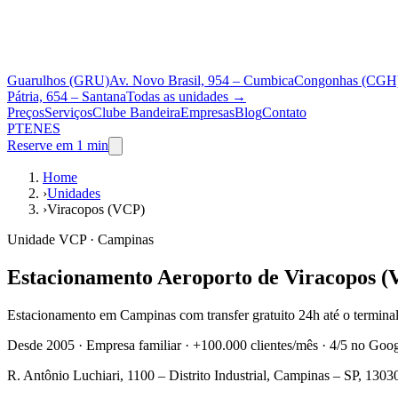
Guarulhos (GRU)
Av. Novo Brasil, 954 – Cumbica
Congonhas (CGH
Pátria, 654 – Santana
Todas as unidades
→
Preços
Serviços
Clube Bandeira
Empresas
Blog
Contato
PT
EN
ES
Reserve em 1 min
Home
›
Unidades
›
Viracopos (VCP)
Unidade VCP · Campinas
Estacionamento Aeroporto de Viracopos 
Estacionamento em Campinas com transfer gratuito 24h até o terminal 
Desde 2005 · Empresa familiar · +100.000 clientes/mês · 4/5 no Goog
R. Antônio Luchiari, 1100 – Distrito Industrial, Campinas – SP, 130