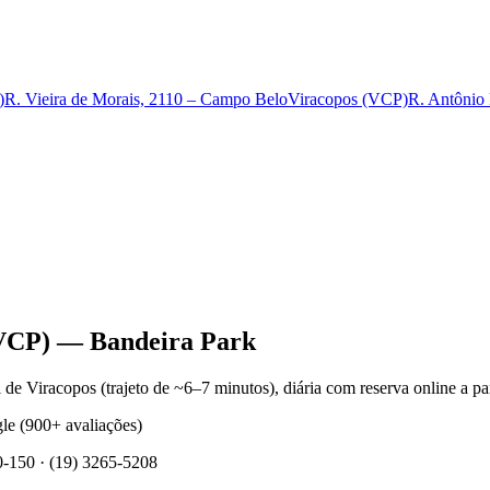
)
R. Vieira de Morais, 2110 – Campo Belo
Viracopos (VCP)
R. Antônio L
(VCP) — Bandeira Park
de Viracopos (trajeto de ~6–7 minutos), diária com reserva online a p
le (900+ avaliações)
30-150 · (19) 3265-5208