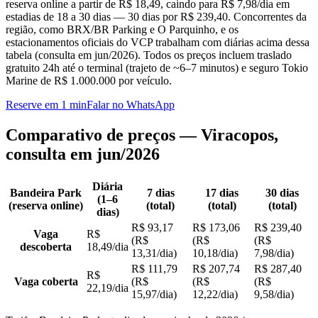
reserva online a partir de R$ 18,49, caindo para R$ 7,98/dia em
estadias de 18 a 30 dias — 30 dias por R$ 239,40. Concorrentes da
região, como BRX/BR Parking e O Parquinho, e os
estacionamentos oficiais do VCP trabalham com diárias acima dessa
tabela (consulta em jun/2026). Todos os preços incluem traslado
gratuito 24h até o terminal (trajeto de ~6–7 minutos) e seguro Tokio
Marine de R$ 1.000.000 por veículo.
Reserve em 1 min
Falar no WhatsApp
Comparativo de preços — Viracopos,
consulta em jun/2026
Diária
Bandeira Park
7 dias
17 dias
30 dias
(1–6
(reserva online)
(total)
(total)
(total)
dias)
R$ 93,17
R$ 173,06
R$ 239,40
Vaga
R$
(
R$
(
R$
(
R$
descoberta
18,49
/dia
13,31
/dia
)
10,18
/dia
)
7,98
/dia
)
R$ 111,79
R$ 207,74
R$ 287,40
R$
Vaga coberta
(
R$
(
R$
(
R$
22,19
/dia
15,97
/dia
)
12,22
/dia
)
9,58
/dia
)