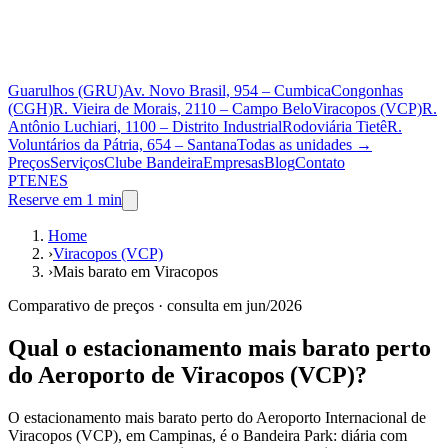
Guarulhos (GRU)
Av. Novo Brasil, 954 – Cumbica
Congonhas
(CGH)
R. Vieira de Morais, 2110 – Campo Belo
Viracopos (VCP)
R.
Antônio Luchiari, 1100 – Distrito Industrial
Rodoviária Tietê
R.
Voluntários da Pátria, 654 – Santana
Todas as unidades
→
Preços
Serviços
Clube Bandeira
Empresas
Blog
Contato
PT
EN
ES
Reserve em 1 min
Home
›
Viracopos (VCP)
›
Mais barato em Viracopos
Comparativo de preços · consulta em jun/2026
Qual o estacionamento mais barato perto
do Aeroporto de Viracopos (VCP)?
O estacionamento mais barato perto do Aeroporto Internacional de
Viracopos (VCP), em Campinas, é o Bandeira Park: diária com