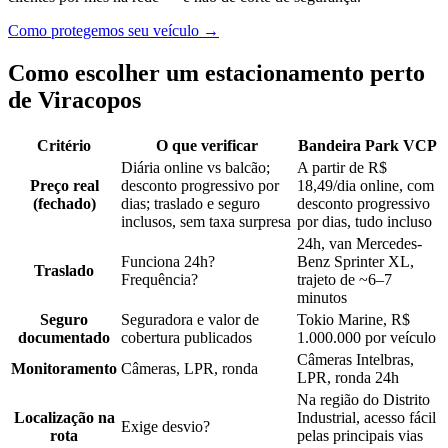
Como protegemos seu veículo
→
Como escolher um estacionamento perto
de Viracopos
Critério
O que verificar
Bandeira Park VCP
Diária online vs balcão;
A partir de R$
Preço real
desconto progressivo por
18,49/dia online, com
(fechado)
dias; traslado e seguro
desconto progressivo
inclusos, sem taxa surpresa
por dias, tudo incluso
24h, van Mercedes-
Funciona 24h?
Benz Sprinter XL,
Traslado
Frequência?
trajeto de ~6–7
minutos
Seguro
Seguradora e valor de
Tokio Marine, R$
documentado
cobertura publicados
1.000.000 por veículo
Câmeras Intelbras,
Monitoramento
Câmeras, LPR, ronda
LPR, ronda 24h
Na região do Distrito
Localização na
Industrial, acesso fácil
Exige desvio?
rota
pelas principais vias