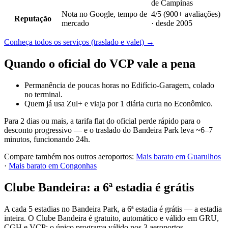
de Campinas
Nota no Google, tempo de
4/5 (900+ avaliações)
Reputação
mercado
· desde 2005
Conheça todos os serviços (traslado e valet)
→
Quando o oficial do VCP vale a pena
Permanência de poucas horas no Edifício-Garagem, colado
no terminal.
Quem já usa Zul+ e viaja por 1 diária curta no Econômico.
Para 2 dias ou mais, a tarifa flat do oficial perde rápido para o
desconto progressivo — e o traslado do Bandeira Park leva ~6–7
minutos, funcionando 24h.
Compare também nos outros aeroportos:
Mais barato em Guarulhos
·
Mais barato em Congonhas
Clube Bandeira: a 6ª estadia é grátis
A cada 5 estadias no Bandeira Park, a 6ª estadia é grátis — a estadia
inteira. O Clube Bandeira é gratuito, automático e válido em GRU,
CGH e VCP: o único programa válido nos 3 aeroportos.