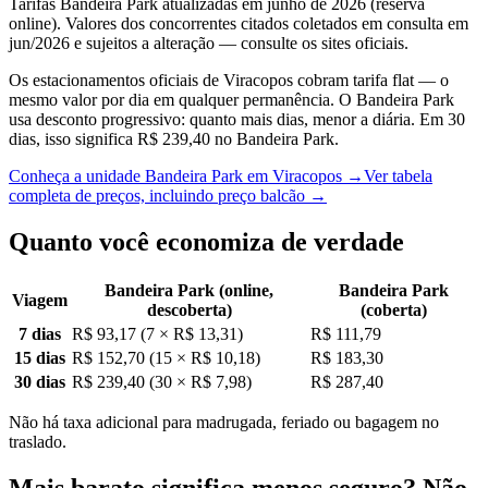
Tarifas Bandeira Park atualizadas em junho de 2026 (reserva
online). Valores dos concorrentes citados coletados em consulta em
jun/2026 e sujeitos a alteração — consulte os sites oficiais.
Os estacionamentos oficiais de Viracopos cobram tarifa flat — o
mesmo valor por dia em qualquer permanência. O Bandeira Park
usa desconto progressivo: quanto mais dias, menor a diária. Em 30
dias, isso significa R$ 239,40 no Bandeira Park.
Conheça a unidade Bandeira Park em Viracopos
→
Ver tabela
completa de preços, incluindo preço balcão
→
Quanto você economiza de verdade
Bandeira Park (online,
Bandeira Park
Viagem
descoberta)
(coberta)
7 dias
R$ 93,17
(
7
×
R$ 13,31
)
R$ 111,79
15 dias
R$ 152,70
(
15
×
R$ 10,18
)
R$ 183,30
30 dias
R$ 239,40
(
30
×
R$ 7,98
)
R$ 287,40
Não há taxa adicional para madrugada, feriado ou bagagem no
traslado.